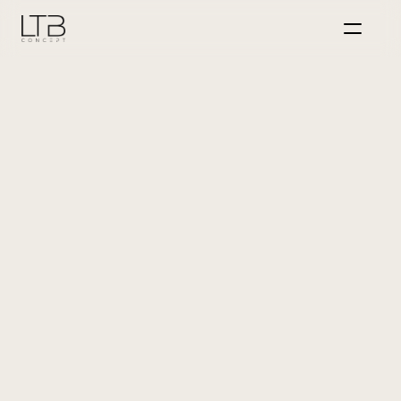
Home
Über uns
Event
Personalmarketing
Back
Projekte
KI
Marketing
Jobs
MIT UNS DURCHSTARTEN
SeeWiesn 
Dutenhofen