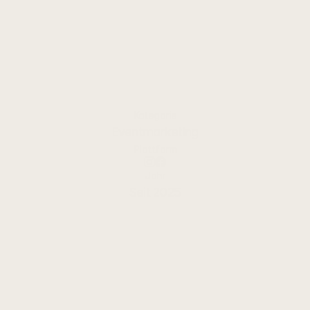
Traditionsreiches Oktoberfest am
Dutenhofener See, das bayerische
Festzeltstimmung mit regionaler Eventkultur
verbindet.
Kategorie
Eventmarketing
Plattform
Jahr
Seit 2025