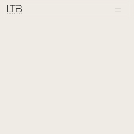
Home
Über uns
Event
Personalmarketing
Back
Projekte
KI
Marketing
Jobs
MIT UNS DURCHSTARTEN
Bettenhaus 
Biermann