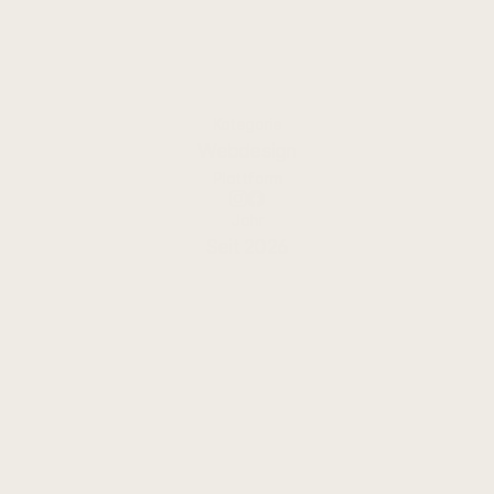
Ausgezeichnet als „Deutschlands
Bettenfachgeschäft des Jahres"
Kategorie
Webdesign
Plattform
Jahr
Seit 2026